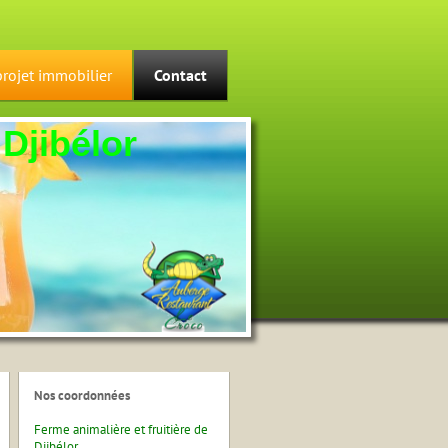
projet immobilier
Contact
 Djibélor
Nos
coordonnées
Ferme animalière et fruitière de
Djibélor