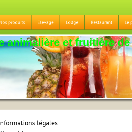
Nos produits
Elevage
Lodge
Restaurant
Le 
 animalière et fruitière de
Informations légales