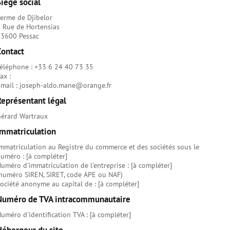
Siège social
erme de Djibelor
 Rue de Hortensias
3600 Pessac
Contact
éléphone : +33 6 24 40 73 35
ax :
mail : joseph-aldo.mane@orange.fr
Représentant légal
érard Wartraux
Immatriculation
mmatriculation au Registre du commerce et des sociétés sous le
uméro : [à compléter]
uméro d'immatriculation de l'entreprise : [à compléter]
numéro SIREN, SIRET, code APE ou NAF)
ociété anonyme au capital de : [à compléter]
Numéro de TVA intracommunautaire
uméro d'identification TVA : [à compléter]