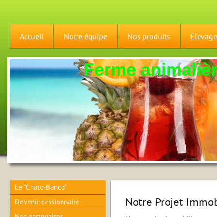
Accueil
Notre équipe
Nos produits
Elevage
Ferme animalière
Le "Chato-Banco"
Notre Projet Immob
Devenir cessionnaire
Nos partenaires