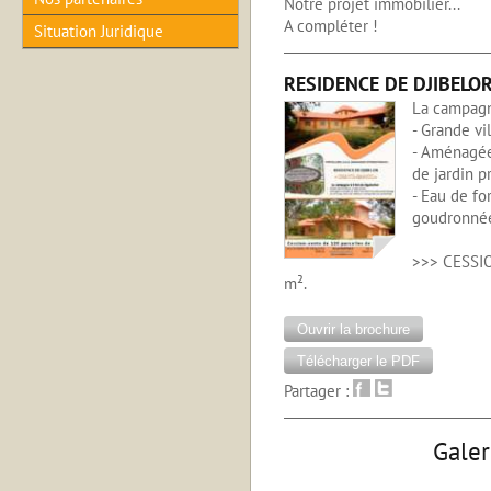
Notre projet immobilier...
A compléter !
Situation Juridique
RESIDENCE DE DJIBELOR
La campagn
- Grande vi
- Aménagée
de jardin p
- Eau de fo
goudronnée
>>> CESSIO
m².
Ouvrir la brochure
Télécharger le PDF
Partager :
Galer