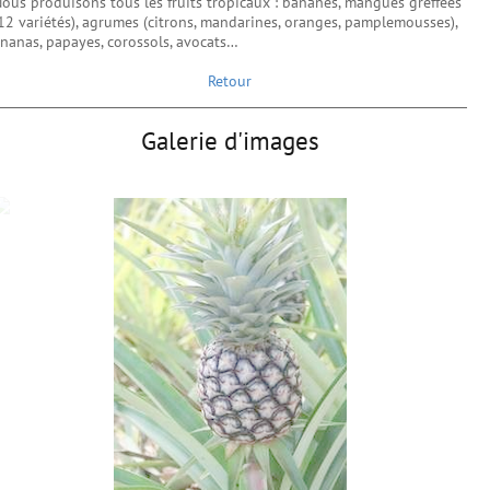
ous produisons tous les fruits tropicaux : bananes, mangues greffées
12 variétés), agrumes (citrons, mandarines, oranges, pamplemousses),
nanas, papayes, corossols, avocats…
Retour
Galerie d'images