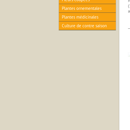
N
(
Plantes ornementales
a
Plantes médicinales
Culture de contre saison