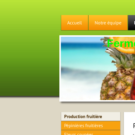
Accueil
Notre équipe
Ferme
Production fruitière
Pépinières fruitières
Fleurs coupées