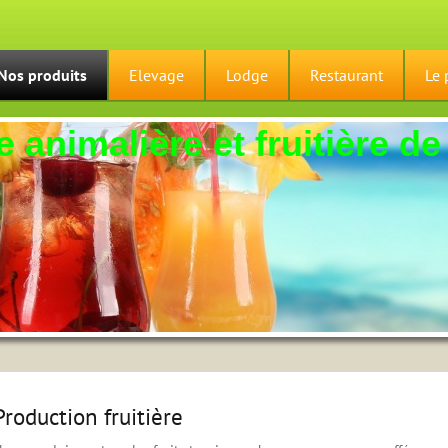
Nos produits
Elevage
Lodge
Restaurant
Le 
 animalière et fruitière de
Production fruitière