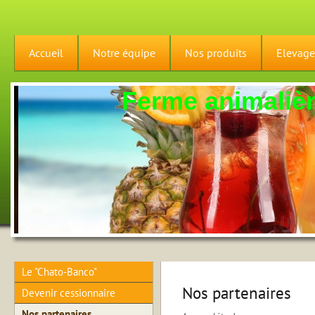
Accueil
Notre équipe
Nos produits
Elevage
Ferme animalière
Le "Chato-Banco"
Nos partenaires
Devenir cessionnaire
Nos partenaires